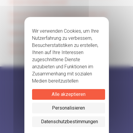
(Servier Deutschland GmbH)
Datenschutzhinweise für Patientenvertreter und -
repräsentanten (Servier Deutschland GmbH)
Datenschutzhinweise Social Media
Datenschutzhinweise des Institut de Recherches
Internationales Servier (Frankreich) – IRIS
Alle akzeptieren
Personalisieren
NEBENWIRKUNGSMELDUNG
Datenschutzbestimmungen
SITEMAP