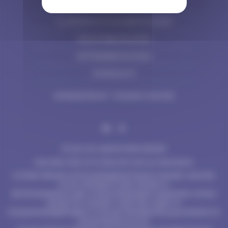
IMPRESSUM
ALLGEMEINE NUTZUNGSBEDINGUNGEN
EINKAUFSBEDINGUNGEN
VERTRIEBSBEDINGUNGEN
DATENSCHUTZ
BARRIEREFREIHEIT: TEILWEISE KONFORM
© 2024 LES LABORATOIRES SERVIER
Diese Seite richtet sich an Besucher:innen aus Deutschland.
Auf dieser Webseite wird eine gendergerechte Sprache verwendet, soweit dies
mit der vorhandenen Evidenz vereinbar ist.
Bei Personenbezeichnungen und personenbezogenen Hauptwörtern wird eine
neutrale Form verwendet, insofern dies möglich ist.
Entsprechende Begriffe gelten im Sinne der Gleichbehandlung grundsätzlich für
alle Geschlechter (w/m/d).