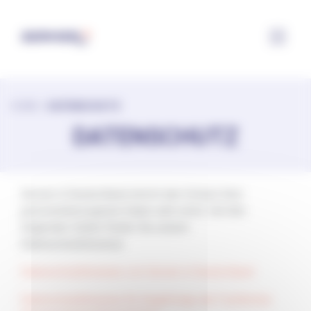
Cookie-Einstellungen
HOME
>
DATENSCHUTZ
DATENSCHUTZ
Servier in Deutschland nimmt den Schutz Ihrer
personenbezogenen Daten sehr ernst. Auf den
folgenden Seiten finden Sie unsere
Datenschutzhinweise:
Datenschutzhinweise von Servier in Deutschland
Datenschutzhinweise für Angehörige der Fachkreise